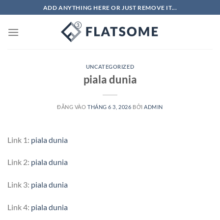
Bỏ
ADD ANYTHING HERE OR JUST REMOVE IT...
qua
nội
dung
UNCATEGORIZED
piala dunia
ĐĂNG VÀO
THÁNG 6 3, 2026
BỞI
ADMIN
Link 1:
piala dunia
Link 2:
piala dunia
Link 3:
piala dunia
Link 4:
piala dunia