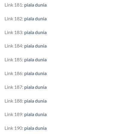
Link 181:
piala dunia
Link 182:
piala dunia
Link 183:
piala dunia
Link 184:
piala dunia
Link 185:
piala dunia
Link 186:
piala dunia
Link 187:
piala dunia
Link 188:
piala dunia
Link 189:
piala dunia
Link 190:
piala dunia