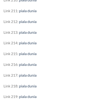
Link 211:
piala dunia
Link 212:
piala dunia
Link 213:
piala dunia
Link 214:
piala dunia
Link 215:
piala dunia
Link 216:
piala dunia
Link 217:
piala dunia
Link 218:
piala dunia
Link 219:
piala dunia