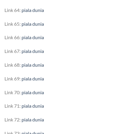
Link 64:
piala dunia
Link 65:
piala dunia
Link 66:
piala dunia
Link 67:
piala dunia
Link 68:
piala dunia
Link 69:
piala dunia
Link 70:
piala dunia
Link 71:
piala dunia
Link 72:
piala dunia
Link 73:
piala dunia