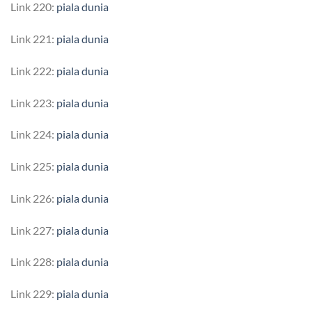
Link 220:
piala dunia
Link 221:
piala dunia
Link 222:
piala dunia
Link 223:
piala dunia
Link 224:
piala dunia
Link 225:
piala dunia
Link 226:
piala dunia
Link 227:
piala dunia
Link 228:
piala dunia
Link 229:
piala dunia