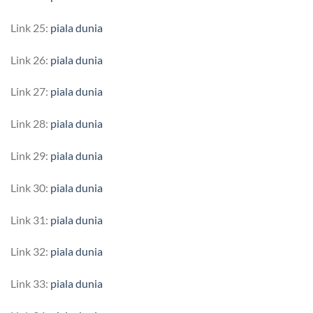
Link 25:
piala dunia
Link 26:
piala dunia
Link 27:
piala dunia
Link 28:
piala dunia
Link 29:
piala dunia
Link 30:
piala dunia
Link 31:
piala dunia
Link 32:
piala dunia
Link 33:
piala dunia