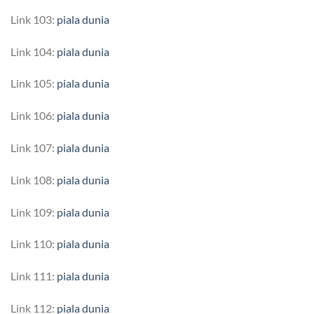
Link 103:
piala dunia
Link 104:
piala dunia
Link 105:
piala dunia
Link 106:
piala dunia
Link 107:
piala dunia
Link 108:
piala dunia
Link 109:
piala dunia
Link 110:
piala dunia
Link 111:
piala dunia
Link 112:
piala dunia