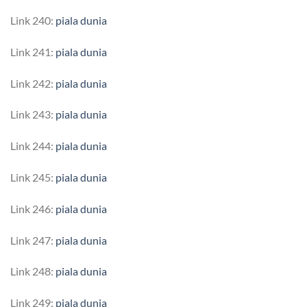
Link 240:
piala dunia
Link 241:
piala dunia
Link 242:
piala dunia
Link 243:
piala dunia
Link 244:
piala dunia
Link 245:
piala dunia
Link 246:
piala dunia
Link 247:
piala dunia
Link 248:
piala dunia
Link 249:
piala dunia