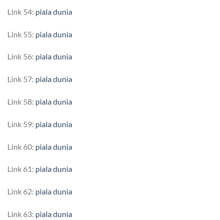
Link 54:
piala dunia
Link 55:
piala dunia
Link 56:
piala dunia
Link 57:
piala dunia
Link 58:
piala dunia
Link 59:
piala dunia
Link 60:
piala dunia
Link 61:
piala dunia
Link 62:
piala dunia
Link 63:
piala dunia