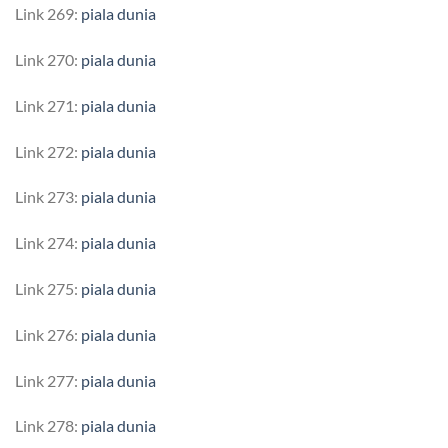
Link 269:
piala dunia
Link 270:
piala dunia
Link 271:
piala dunia
Link 272:
piala dunia
Link 273:
piala dunia
Link 274:
piala dunia
Link 275:
piala dunia
Link 276:
piala dunia
Link 277:
piala dunia
Link 278:
piala dunia