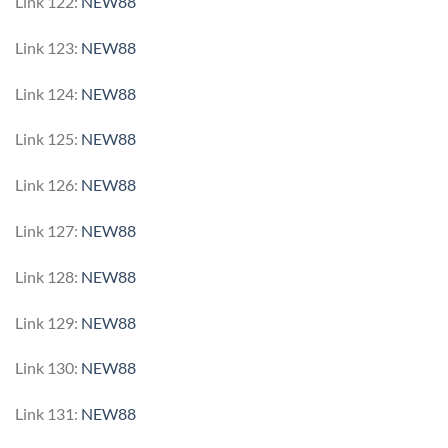
Link 122:
NEW88
Link 123:
NEW88
Link 124:
NEW88
Link 125:
NEW88
Link 126:
NEW88
Link 127:
NEW88
Link 128:
NEW88
Link 129:
NEW88
Link 130:
NEW88
Link 131:
NEW88