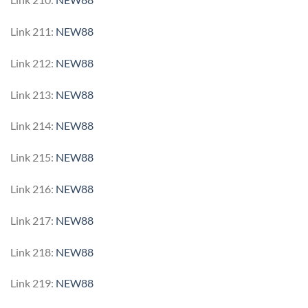
Link 211:
NEW88
Link 212:
NEW88
Link 213:
NEW88
Link 214:
NEW88
Link 215:
NEW88
Link 216:
NEW88
Link 217:
NEW88
Link 218:
NEW88
Link 219:
NEW88