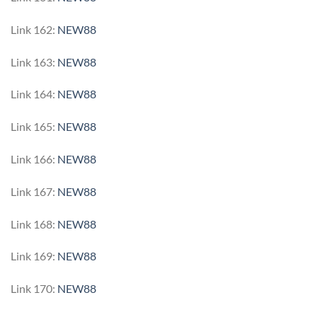
Link 162:
NEW88
Link 163:
NEW88
Link 164:
NEW88
Link 165:
NEW88
Link 166:
NEW88
Link 167:
NEW88
Link 168:
NEW88
Link 169:
NEW88
Link 170:
NEW88