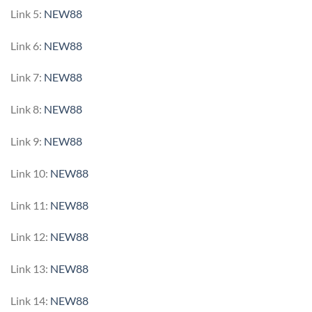
Link 5:
NEW88
Link 6:
NEW88
Link 7:
NEW88
Link 8:
NEW88
Link 9:
NEW88
Link 10:
NEW88
Link 11:
NEW88
Link 12:
NEW88
Link 13:
NEW88
Link 14:
NEW88