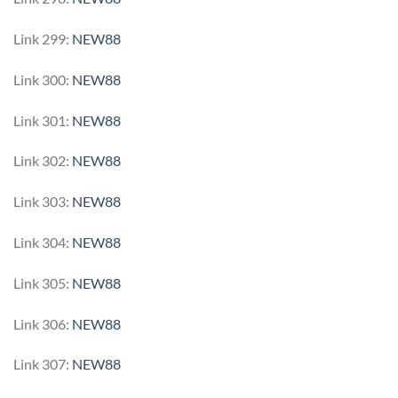
Link 299:
NEW88
Link 300:
NEW88
Link 301:
NEW88
Link 302:
NEW88
Link 303:
NEW88
Link 304:
NEW88
Link 305:
NEW88
Link 306:
NEW88
Link 307:
NEW88