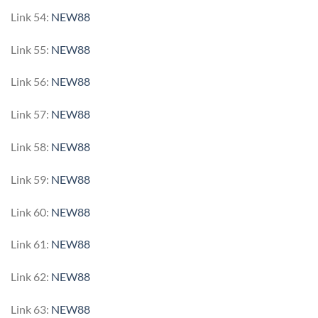
Link 54:
NEW88
Link 55:
NEW88
Link 56:
NEW88
Link 57:
NEW88
Link 58:
NEW88
Link 59:
NEW88
Link 60:
NEW88
Link 61:
NEW88
Link 62:
NEW88
Link 63:
NEW88