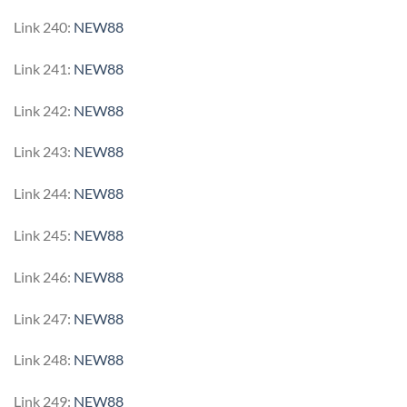
Link 240:
NEW88
Link 241:
NEW88
Link 242:
NEW88
Link 243:
NEW88
Link 244:
NEW88
Link 245:
NEW88
Link 246:
NEW88
Link 247:
NEW88
Link 248:
NEW88
Link 249:
NEW88