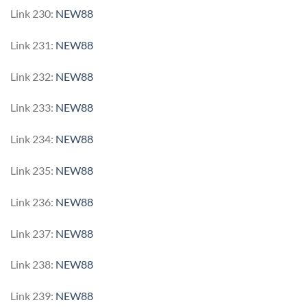
Link 230:
NEW88
Link 231:
NEW88
Link 232:
NEW88
Link 233:
NEW88
Link 234:
NEW88
Link 235:
NEW88
Link 236:
NEW88
Link 237:
NEW88
Link 238:
NEW88
Link 239:
NEW88