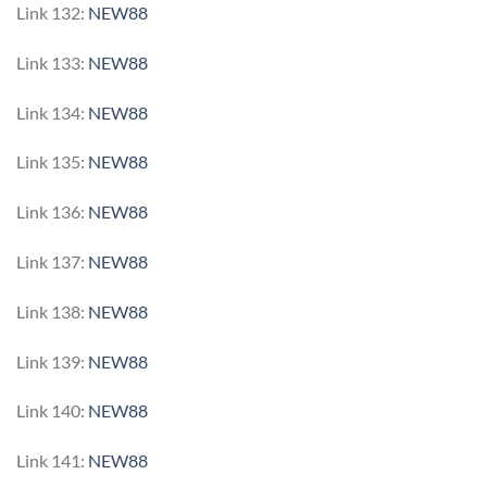
Link 132:
NEW88
Link 133:
NEW88
Link 134:
NEW88
Link 135:
NEW88
Link 136:
NEW88
Link 137:
NEW88
Link 138:
NEW88
Link 139:
NEW88
Link 140:
NEW88
Link 141:
NEW88