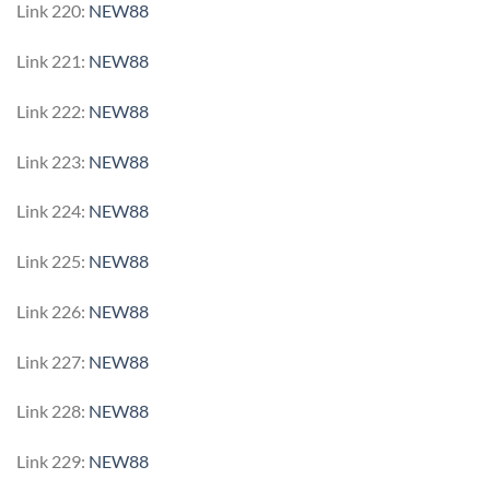
Link 220:
NEW88
Link 221:
NEW88
Link 222:
NEW88
Link 223:
NEW88
Link 224:
NEW88
Link 225:
NEW88
Link 226:
NEW88
Link 227:
NEW88
Link 228:
NEW88
Link 229:
NEW88