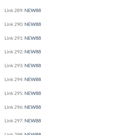
Link 289:
NEW88
Link 290:
NEW88
Link 291:
NEW88
Link 292:
NEW88
Link 293:
NEW88
Link 294:
NEW88
Link 295:
NEW88
Link 296:
NEW88
Link 297:
NEW88
Link 298:
NEW88