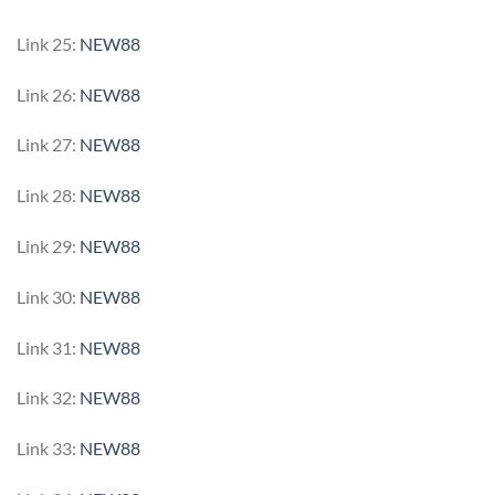
Link 25:
NEW88
Link 26:
NEW88
Link 27:
NEW88
Link 28:
NEW88
Link 29:
NEW88
Link 30:
NEW88
Link 31:
NEW88
Link 32:
NEW88
Link 33:
NEW88