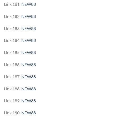
Link 181:
NEW88
Link 182:
NEW88
Link 183:
NEW88
Link 184:
NEW88
Link 185:
NEW88
Link 186:
NEW88
Link 187:
NEW88
Link 188:
NEW88
Link 189:
NEW88
Link 190:
NEW88