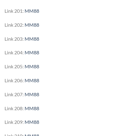
Link 201:
MM88
Link 202:
MM88
Link 203:
MM88
Link 204:
MM88
Link 205:
MM88
Link 206:
MM88
Link 207:
MM88
Link 208:
MM88
Link 209:
MM88
Link 210:
MM88