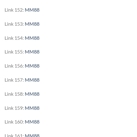
Link 152:
MM88
Link 153:
MM88
Link 154:
MM88
Link 155:
MM88
Link 156:
MM88
Link 157:
MM88
Link 158:
MM88
Link 159:
MM88
Link 160:
MM88
Link 161:
MM88