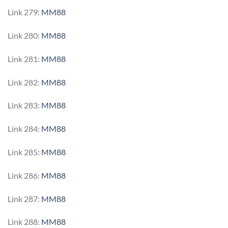
Link 279:
MM88
Link 280:
MM88
Link 281:
MM88
Link 282:
MM88
Link 283:
MM88
Link 284:
MM88
Link 285:
MM88
Link 286:
MM88
Link 287:
MM88
Link 288:
MM88