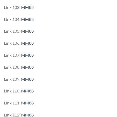
Link 103:
MM88
Link 104:
MM88
Link 105:
MM88
Link 106:
MM88
Link 107:
MM88
Link 108:
MM88
Link 109:
MM88
Link 110:
MM88
Link 111:
MM88
Link 112:
MM88