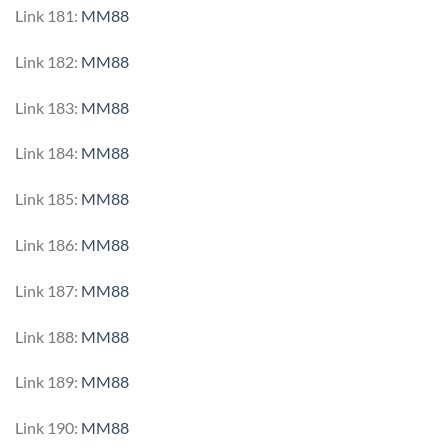
Link 181:
MM88
Link 182:
MM88
Link 183:
MM88
Link 184:
MM88
Link 185:
MM88
Link 186:
MM88
Link 187:
MM88
Link 188:
MM88
Link 189:
MM88
Link 190:
MM88