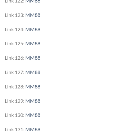
Link 122:
MM88
Link 123:
MM88
Link 124:
MM88
Link 125:
MM88
Link 126:
MM88
Link 127:
MM88
Link 128:
MM88
Link 129:
MM88
Link 130:
MM88
Link 131:
MM88