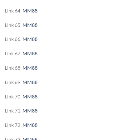
Link 64:
MM88
Link 65:
MM88
Link 66:
MM88
Link 67:
MM88
Link 68:
MM88
Link 69:
MM88
Link 70:
MM88
Link 71:
MM88
Link 72:
MM88
Link 73:
MM88