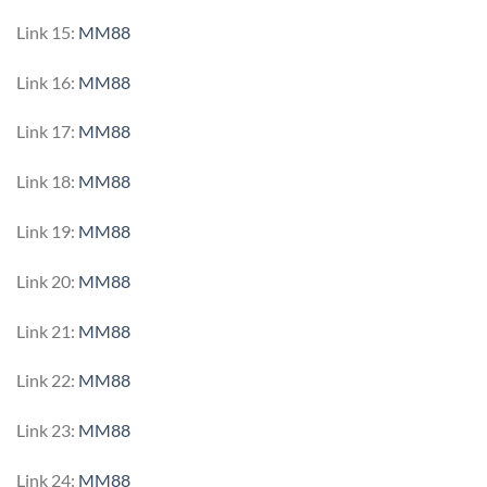
Link 15:
MM88
Link 16:
MM88
Link 17:
MM88
Link 18:
MM88
Link 19:
MM88
Link 20:
MM88
Link 21:
MM88
Link 22:
MM88
Link 23:
MM88
Link 24:
MM88