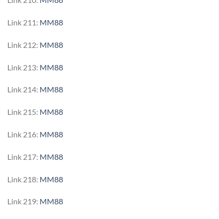
Link 211:
MM88
Link 212:
MM88
Link 213:
MM88
Link 214:
MM88
Link 215:
MM88
Link 216:
MM88
Link 217:
MM88
Link 218:
MM88
Link 219:
MM88