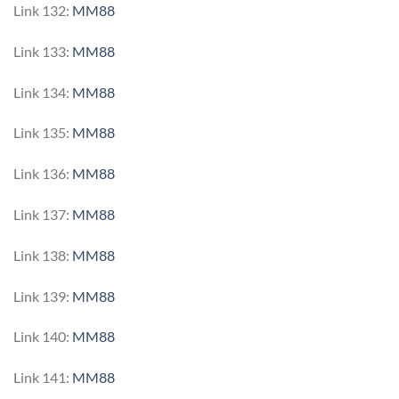
Link 132:
MM88
Link 133:
MM88
Link 134:
MM88
Link 135:
MM88
Link 136:
MM88
Link 137:
MM88
Link 138:
MM88
Link 139:
MM88
Link 140:
MM88
Link 141:
MM88