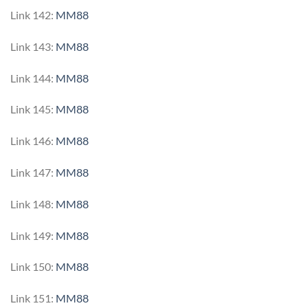
Link 142:
MM88
Link 143:
MM88
Link 144:
MM88
Link 145:
MM88
Link 146:
MM88
Link 147:
MM88
Link 148:
MM88
Link 149:
MM88
Link 150:
MM88
Link 151:
MM88