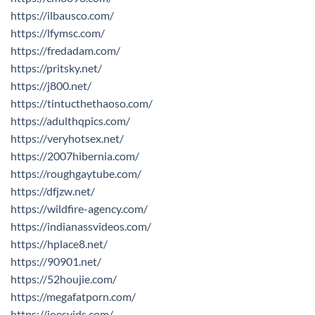
https://ilbausco.com/
https://lfymsc.com/
https://fredadam.com/
https://pritsky.net/
https://j800.net/
https://tintucthethaoso.com/
https://adulthqpics.com/
https://veryhotsex.net/
https://2007hibernia.com/
https://roughgaytube.com/
https://dfjzw.net/
https://wildfire-agency.com/
https://indianassvideos.com/
https://hplace8.net/
https://90901.net/
https://52houjie.com/
https://megafatporn.com/
https://joesvids.com/