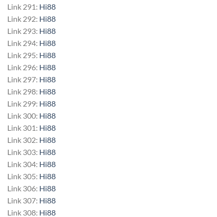
Link 291:
Hi88
Link 292:
Hi88
Link 293:
Hi88
Link 294:
Hi88
Link 295:
Hi88
Link 296:
Hi88
Link 297:
Hi88
Link 298:
Hi88
Link 299:
Hi88
Link 300:
Hi88
Link 301:
Hi88
Link 302:
Hi88
Link 303:
Hi88
Link 304:
Hi88
Link 305:
Hi88
Link 306:
Hi88
Link 307:
Hi88
Link 308:
Hi88