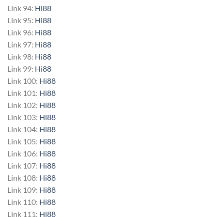
Link 94:
Hi88
Link 95:
Hi88
Link 96:
Hi88
Link 97:
Hi88
Link 98:
Hi88
Link 99:
Hi88
Link 100:
Hi88
Link 101:
Hi88
Link 102:
Hi88
Link 103:
Hi88
Link 104:
Hi88
Link 105:
Hi88
Link 106:
Hi88
Link 107:
Hi88
Link 108:
Hi88
Link 109:
Hi88
Link 110:
Hi88
Link 111:
Hi88