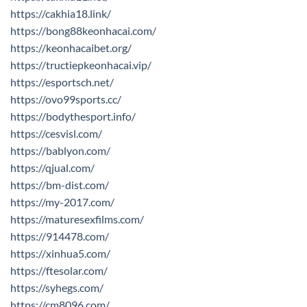
https://cakhia18.link/
https://bong88keonhacai.com/
https://keonhacaibet.org/
https://tructiepkeonhacai.vip/
https://esportsch.net/
https://ovo99sports.cc/
https://bodythesport.info/
https://cesvisl.com/
https://bablyon.com/
https://qjual.com/
https://bm-dist.com/
https://my-2017.com/
https://maturesexfilms.com/
https://914478.com/
https://xinhua5.com/
https://ftesolar.com/
https://syhegs.com/
https://cm8096.com/