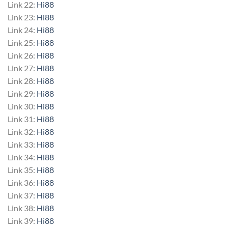
Link 22:
Hi88
Link 23:
Hi88
Link 24:
Hi88
Link 25:
Hi88
Link 26:
Hi88
Link 27:
Hi88
Link 28:
Hi88
Link 29:
Hi88
Link 30:
Hi88
Link 31:
Hi88
Link 32:
Hi88
Link 33:
Hi88
Link 34:
Hi88
Link 35:
Hi88
Link 36:
Hi88
Link 37:
Hi88
Link 38:
Hi88
Link 39:
Hi88