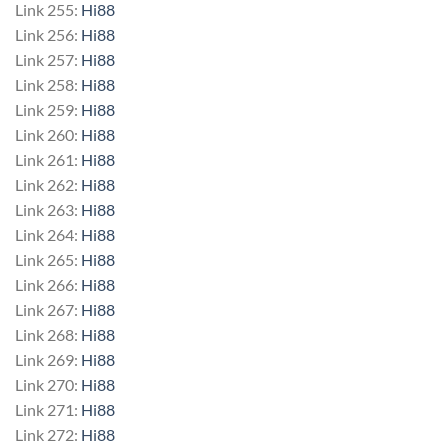
Link 255:
Hi88
Link 256:
Hi88
Link 257:
Hi88
Link 258:
Hi88
Link 259:
Hi88
Link 260:
Hi88
Link 261:
Hi88
Link 262:
Hi88
Link 263:
Hi88
Link 264:
Hi88
Link 265:
Hi88
Link 266:
Hi88
Link 267:
Hi88
Link 268:
Hi88
Link 269:
Hi88
Link 270:
Hi88
Link 271:
Hi88
Link 272:
Hi88