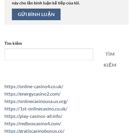
này cho lần bình luận kế tiếp của tôi.
Tìm kiếm
TÌM
KIẾM
https://online-casino4.co.uk/
https://energycasino2.com/
https://onlinecasinousa.us.org/
https://1st-onlinecasino.co.uk/
https://play-casinos-all.info/
https://redboxcasino4.com/
https://gratiscasinobonus.co/