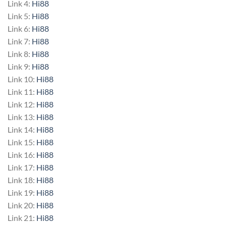
Link 4:
Hi88
Link 5:
Hi88
Link 6:
Hi88
Link 7:
Hi88
Link 8:
Hi88
Link 9:
Hi88
Link 10:
Hi88
Link 11:
Hi88
Link 12:
Hi88
Link 13:
Hi88
Link 14:
Hi88
Link 15:
Hi88
Link 16:
Hi88
Link 17:
Hi88
Link 18:
Hi88
Link 19:
Hi88
Link 20:
Hi88
Link 21:
Hi88