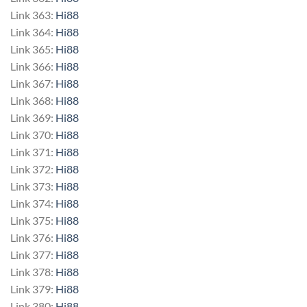
Link 363:
Hi88
Link 364:
Hi88
Link 365:
Hi88
Link 366:
Hi88
Link 367:
Hi88
Link 368:
Hi88
Link 369:
Hi88
Link 370:
Hi88
Link 371:
Hi88
Link 372:
Hi88
Link 373:
Hi88
Link 374:
Hi88
Link 375:
Hi88
Link 376:
Hi88
Link 377:
Hi88
Link 378:
Hi88
Link 379:
Hi88
Link 380:
Hi88