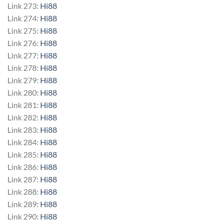
Link 273:
Hi88
Link 274:
Hi88
Link 275:
Hi88
Link 276:
Hi88
Link 277:
Hi88
Link 278:
Hi88
Link 279:
Hi88
Link 280:
Hi88
Link 281:
Hi88
Link 282:
Hi88
Link 283:
Hi88
Link 284:
Hi88
Link 285:
Hi88
Link 286:
Hi88
Link 287:
Hi88
Link 288:
Hi88
Link 289:
Hi88
Link 290:
Hi88