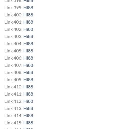
Link 398:
Hi88
Link 399:
Hi88
Link 400:
Hi88
Link 401:
Hi88
Link 402:
Hi88
Link 403:
Hi88
Link 404:
Hi88
Link 405:
Hi88
Link 406:
Hi88
Link 407:
Hi88
Link 408:
Hi88
Link 409:
Hi88
Link 410:
Hi88
Link 411:
Hi88
Link 412:
Hi88
Link 413:
Hi88
Link 414:
Hi88
Link 415:
Hi88