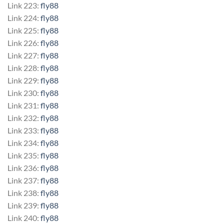
Link 223:
fly88
Link 224:
fly88
Link 225:
fly88
Link 226:
fly88
Link 227:
fly88
Link 228:
fly88
Link 229:
fly88
Link 230:
fly88
Link 231:
fly88
Link 232:
fly88
Link 233:
fly88
Link 234:
fly88
Link 235:
fly88
Link 236:
fly88
Link 237:
fly88
Link 238:
fly88
Link 239:
fly88
Link 240:
fly88