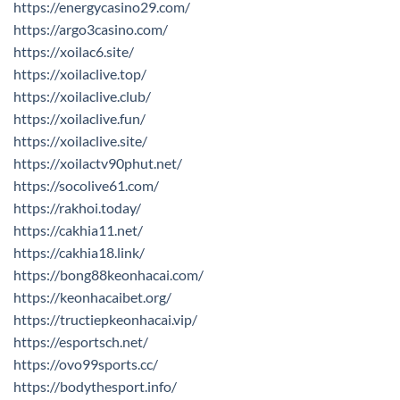
https://energycasino29.com/
https://argo3casino.com/
https://xoilac6.site/
https://xoilaclive.top/
https://xoilaclive.club/
https://xoilaclive.fun/
https://xoilaclive.site/
https://xoilactv90phut.net/
https://socolive61.com/
https://rakhoi.today/
https://cakhia11.net/
https://cakhia18.link/
https://bong88keonhacai.com/
https://keonhacaibet.org/
https://tructiepkeonhacai.vip/
https://esportsch.net/
https://ovo99sports.cc/
https://bodythesport.info/