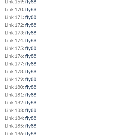
Link 169:
fly88
Link 170:
fly88
Link 171:
fly88
Link 172:
fly88
Link 173:
fly88
Link 174:
fly88
Link 175:
fly88
Link 176:
fly88
Link 177:
fly88
Link 178:
fly88
Link 179:
fly88
Link 180:
fly88
Link 181:
fly88
Link 182:
fly88
Link 183:
fly88
Link 184:
fly88
Link 185:
fly88
Link 186:
fly88