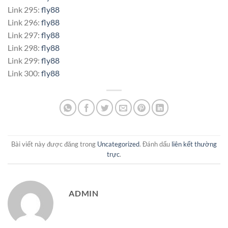
Link 295:
fly88
Link 296:
fly88
Link 297:
fly88
Link 298:
fly88
Link 299:
fly88
Link 300:
fly88
Bài viết này được đăng trong
Uncategorized
. Đánh dấu
liên kết thường
trực
.
ADMIN