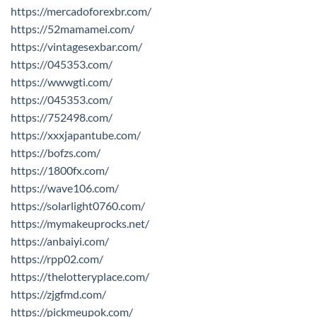
https://mercadoforexbr.com/
https://52mamamei.com/
https://vintagesexbar.com/
https://045353.com/
https://wwwgti.com/
https://045353.com/
https://752498.com/
https://xxxjapantube.com/
https://bofzs.com/
https://1800fx.com/
https://wave106.com/
https://solarlight0760.com/
https://mymakeuprocks.net/
https://anbaiyi.com/
https://rpp02.com/
https://thelotteryplace.com/
https://zjgfmd.com/
https://pickmeupok.com/