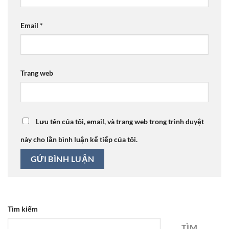
Email
*
Trang web
Lưu tên của tôi, email, và trang web trong trình duyệt
này cho lần bình luận kế tiếp của tôi.
Tìm kiếm
TÌM