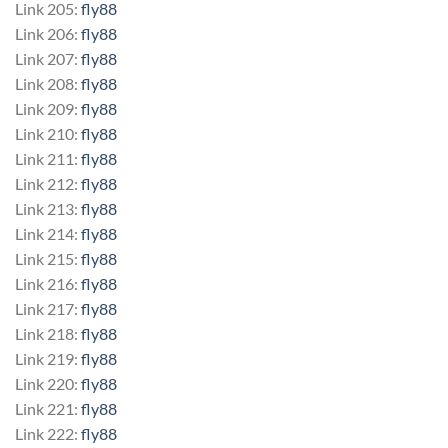
Link 205:
fly88
Link 206:
fly88
Link 207:
fly88
Link 208:
fly88
Link 209:
fly88
Link 210:
fly88
Link 211:
fly88
Link 212:
fly88
Link 213:
fly88
Link 214:
fly88
Link 215:
fly88
Link 216:
fly88
Link 217:
fly88
Link 218:
fly88
Link 219:
fly88
Link 220:
fly88
Link 221:
fly88
Link 222:
fly88