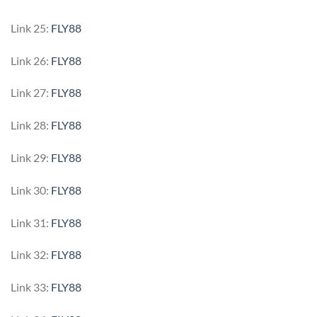
Link 25:
FLY88
Link 26:
FLY88
Link 27:
FLY88
Link 28:
FLY88
Link 29:
FLY88
Link 30:
FLY88
Link 31:
FLY88
Link 32:
FLY88
Link 33:
FLY88