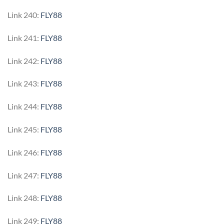
Link 240:
FLY88
Link 241:
FLY88
Link 242:
FLY88
Link 243:
FLY88
Link 244:
FLY88
Link 245:
FLY88
Link 246:
FLY88
Link 247:
FLY88
Link 248:
FLY88
Link 249:
FLY88