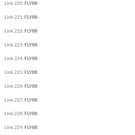
Link 220:
FLY88
Link 221:
FLY88
Link 222:
FLY88
Link 223:
FLY88
Link 224:
FLY88
Link 225:
FLY88
Link 226:
FLY88
Link 227:
FLY88
Link 228:
FLY88
Link 229:
FLY88