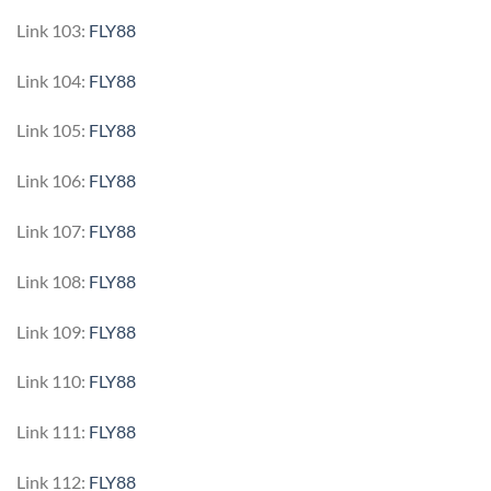
Link 103:
FLY88
Link 104:
FLY88
Link 105:
FLY88
Link 106:
FLY88
Link 107:
FLY88
Link 108:
FLY88
Link 109:
FLY88
Link 110:
FLY88
Link 111:
FLY88
Link 112:
FLY88