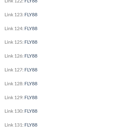
Link 122:
FLY88
Link 123:
FLY88
Link 124:
FLY88
Link 125:
FLY88
Link 126:
FLY88
Link 127:
FLY88
Link 128:
FLY88
Link 129:
FLY88
Link 130:
FLY88
Link 131:
FLY88