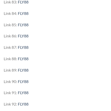
Link 83:
FLY88
Link 84:
FLY88
Link 85:
FLY88
Link 86:
FLY88
Link 87:
FLY88
Link 88:
FLY88
Link 89:
FLY88
Link 90:
FLY88
Link 91:
FLY88
Link 92:
FLY88