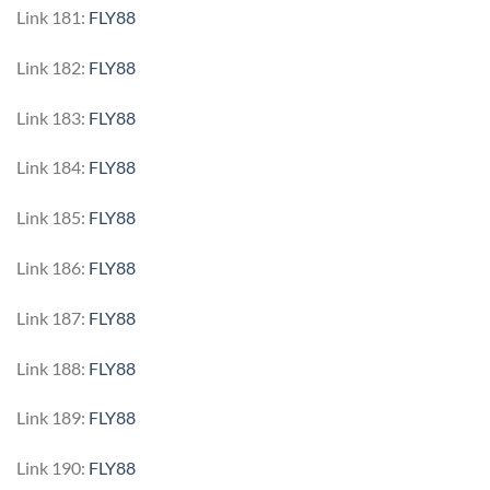
Link 181:
FLY88
Link 182:
FLY88
Link 183:
FLY88
Link 184:
FLY88
Link 185:
FLY88
Link 186:
FLY88
Link 187:
FLY88
Link 188:
FLY88
Link 189:
FLY88
Link 190:
FLY88