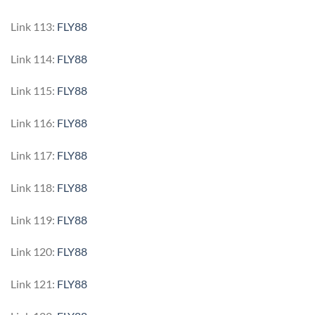
Link 113:
FLY88
Link 114:
FLY88
Link 115:
FLY88
Link 116:
FLY88
Link 117:
FLY88
Link 118:
FLY88
Link 119:
FLY88
Link 120:
FLY88
Link 121:
FLY88