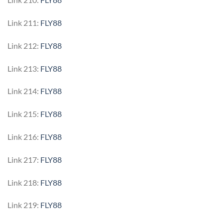
Link 211:
FLY88
Link 212:
FLY88
Link 213:
FLY88
Link 214:
FLY88
Link 215:
FLY88
Link 216:
FLY88
Link 217:
FLY88
Link 218:
FLY88
Link 219:
FLY88