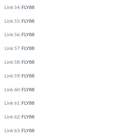
Link 54:
FLY88
Link 55:
FLY88
Link 56:
FLY88
Link 57:
FLY88
Link 58:
FLY88
Link 59:
FLY88
Link 60:
FLY88
Link 61:
FLY88
Link 62:
FLY88
Link 63:
FLY88