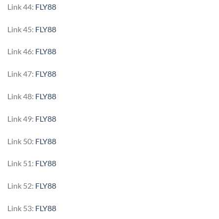
Link 44:
FLY88
Link 45:
FLY88
Link 46:
FLY88
Link 47:
FLY88
Link 48:
FLY88
Link 49:
FLY88
Link 50:
FLY88
Link 51:
FLY88
Link 52:
FLY88
Link 53:
FLY88