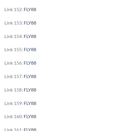
Link 152:
FLY88
Link 153:
FLY88
Link 154:
FLY88
Link 155:
FLY88
Link 156:
FLY88
Link 157:
FLY88
Link 158:
FLY88
Link 159:
FLY88
Link 160:
FLY88
Link 161:
FLY88