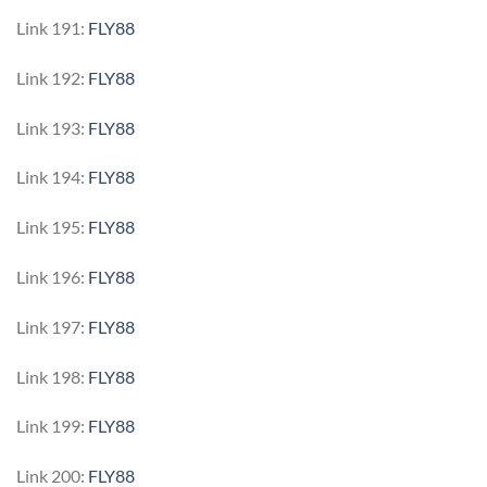
Link 191:
FLY88
Link 192:
FLY88
Link 193:
FLY88
Link 194:
FLY88
Link 195:
FLY88
Link 196:
FLY88
Link 197:
FLY88
Link 198:
FLY88
Link 199:
FLY88
Link 200:
FLY88