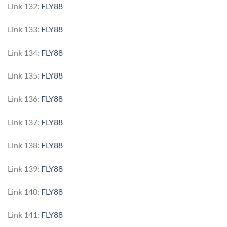
Link 132:
FLY88
Link 133:
FLY88
Link 134:
FLY88
Link 135:
FLY88
Link 136:
FLY88
Link 137:
FLY88
Link 138:
FLY88
Link 139:
FLY88
Link 140:
FLY88
Link 141:
FLY88