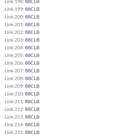
Link 198:
88CLB
Link 199:
88CLB
Link 200:
88CLB
Link 201:
88CLB
Link 202:
88CLB
Link 203:
88CLB
Link 204:
88CLB
Link 205:
88CLB
Link 206:
88CLB
Link 207:
88CLB
Link 208:
88CLB
Link 209:
88CLB
Link 210:
88CLB
Link 211:
88CLB
Link 212:
88CLB
Link 213:
88CLB
Link 214:
88CLB
Link 215:
88CLB