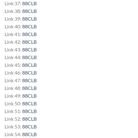
Link 37:
88CLB
Link 38:
88CLB
Link 39:
88CLB
Link 40:
88CLB
Link 41:
88CLB
Link 42:
88CLB
Link 43:
88CLB
Link 44:
88CLB
Link 45:
88CLB
Link 46:
88CLB
Link 47:
88CLB
Link 48:
88CLB
Link 49:
88CLB
Link 50:
88CLB
Link 51:
88CLB
Link 52:
88CLB
Link 53:
88CLB
Link 54:
88CLB