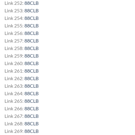
Link 252:
88CLB
Link 253:
88CLB
Link 254:
88CLB
Link 255:
88CLB
Link 256:
88CLB
Link 257:
88CLB
Link 258:
88CLB
Link 259:
88CLB
Link 260:
88CLB
Link 261:
88CLB
Link 262:
88CLB
Link 263:
88CLB
Link 264:
88CLB
Link 265:
88CLB
Link 266:
88CLB
Link 267:
88CLB
Link 268:
88CLB
Link 269:
88CLB