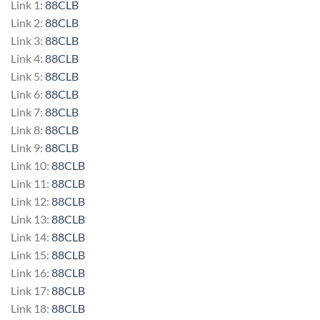
Link 1:
88CLB
Link 2:
88CLB
Link 3:
88CLB
Link 4:
88CLB
Link 5:
88CLB
Link 6:
88CLB
Link 7:
88CLB
Link 8:
88CLB
Link 9:
88CLB
Link 10:
88CLB
Link 11:
88CLB
Link 12:
88CLB
Link 13:
88CLB
Link 14:
88CLB
Link 15:
88CLB
Link 16:
88CLB
Link 17:
88CLB
Link 18:
88CLB