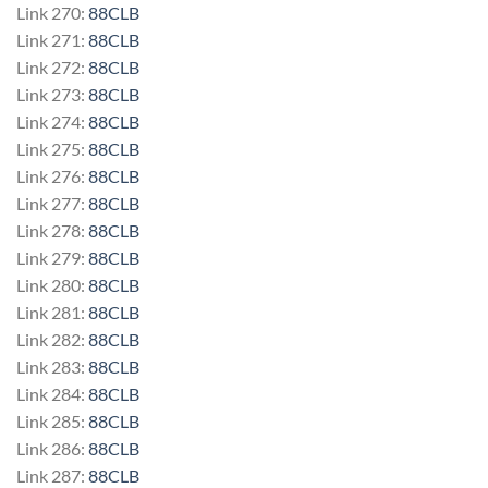
Link 270:
88CLB
Link 271:
88CLB
Link 272:
88CLB
Link 273:
88CLB
Link 274:
88CLB
Link 275:
88CLB
Link 276:
88CLB
Link 277:
88CLB
Link 278:
88CLB
Link 279:
88CLB
Link 280:
88CLB
Link 281:
88CLB
Link 282:
88CLB
Link 283:
88CLB
Link 284:
88CLB
Link 285:
88CLB
Link 286:
88CLB
Link 287:
88CLB